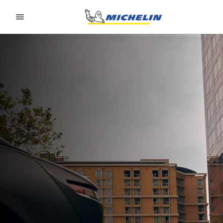
Go to page content
Go to page navigation