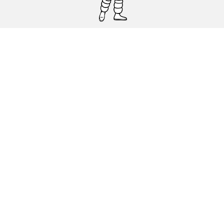
Pneumatici auto, SUV e veicoli
commerciali
Pneumatici moto e scooter
Pneumatici per bicicletta
Trova un rivenditore
I nostri esperti al vostro servizio
Cookies
Note Legali