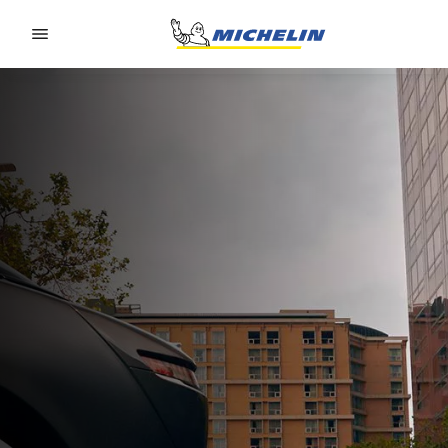
Go to page content
Go to page navigation