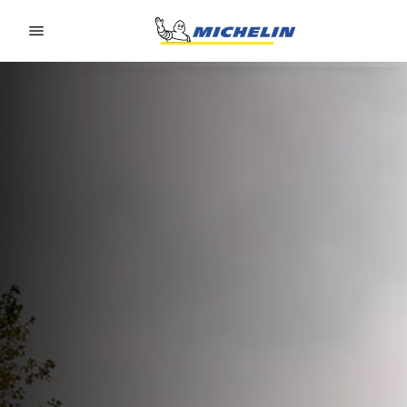
Go to page content
Go to page navigation