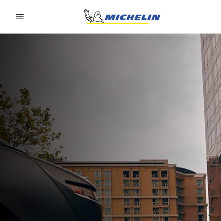
Go to page content
Go to page navigation