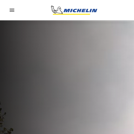
Go to page content
Go to page navigation