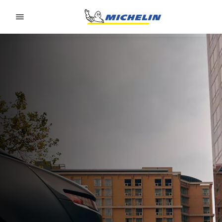
Go to page content
Go to page navigation