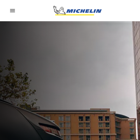
Go to page content
Go to page navigation