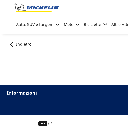
Go to page content
Go to page navigation
Auto, SUV e furgoni
Moto
Biciclette
Altre Att
Indietro
Informazioni
/