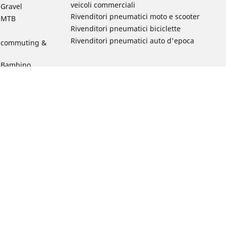
veicoli commerciali
 Gravel
Rivenditori pneumatici moto e scooter
a MTB
Rivenditori pneumatici biciclette
Rivenditori pneumatici auto d'epoca
da commuting &
da Bambino
ci Bici
egali
Codice Etico