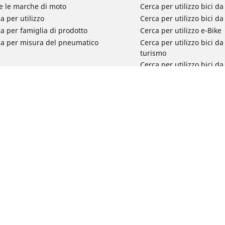
e le marche di moto
Cerca per utilizzo bici da
a per utilizzo
Cerca per utilizzo bici d
a per famiglia di prodotto
Cerca per utilizzo e-Bike
ca per misura del pneumatico
Cerca per utilizzo bici 
turismo
Cerca per utilizzo bici 
Segnalazioni su pneumati
La tua configurazione
ali
Informativa sulla privacy
Privacy verso terzi
Informazioni imballaggi
Altre note l