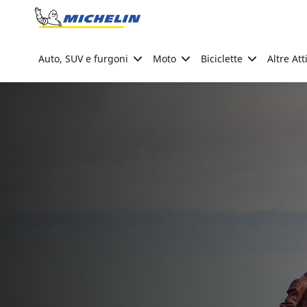
Go to page content
Go to page navigation
Auto, SUV e furgoni
Moto
Biciclette
Altre Att