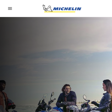
Go to page content
Go to page navigation