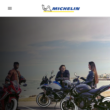
Go to page content
Go to page navigation