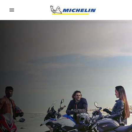
Go to page content
Go to page navigation