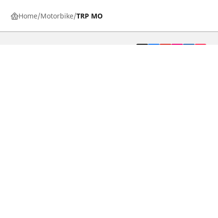
Home
Motorbike
TRP MO
Pneumatici auto, SUV e veicoli
commerciali
Pneumatici moto e scooter
Pneumatici per bicicletta