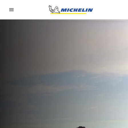
Go to page content
Go to page navigation