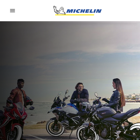
Go to page content
Go to page navigation