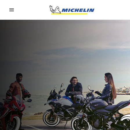
Go to page content
Go to page navigation