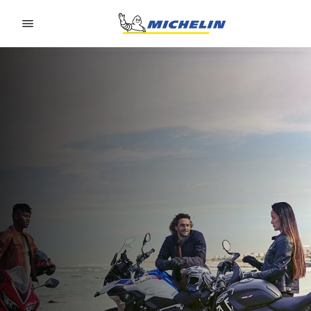
Go to page content
Go to page navigation