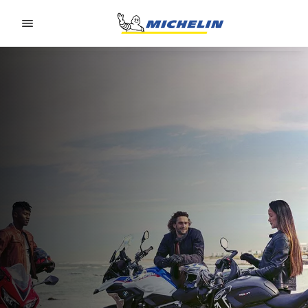
Go to page content
Go to page navigation