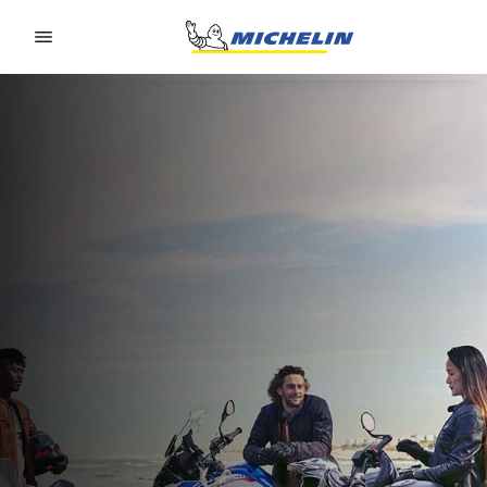
Go to page content
Go to page navigation