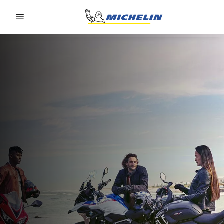
Go to page content
Go to page navigation