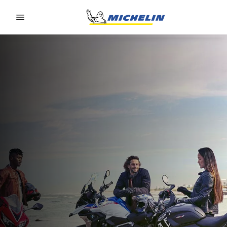
Go to page content
Go to page navigation