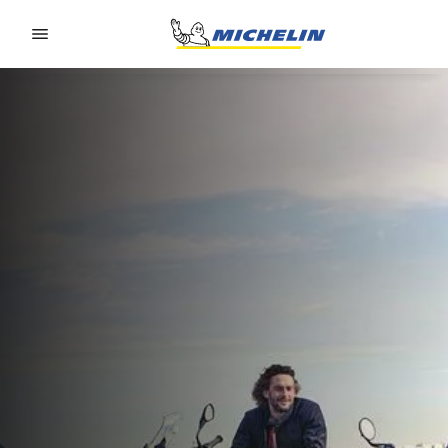
Go to page content
Go to page navigation