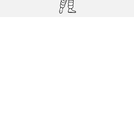
Pneumatici auto, SUV e veicoli
commerciali
Pneumatici moto e scooter
Pneumatici per bicicletta
Trova un rivenditore
I nostri esperti al vostro servizio
Cookies
Note Legali