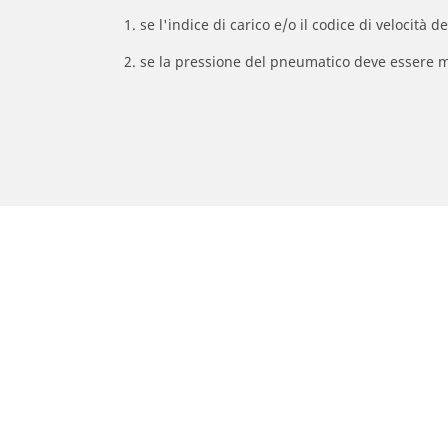
1. se l'indice di carico e/o il codice di velocit
2. se la pressione del pneumatico deve essere m
/
APRILIA
SMV 750 Dorsoduro Factory
Pneumatici auto, SUV e veicoli
Pne
commerciali