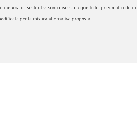
à dei pneumatici sostitutivi sono diversi da quelli dei pneumatici di
odificata per la misura alternativa proposta.
La tua configurazione
umatici moto e scooter
Pneumatici per bicicl