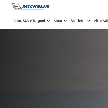
Go to page content
Go to page navigation
Auto, SUV e furgoni
Moto
Biciclette
Altre Att