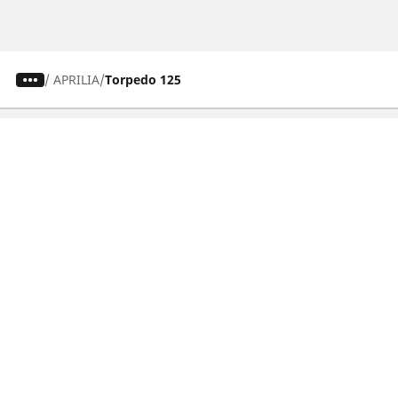
/
APRILIA
Torpedo 125
Pneumatici auto, SUV e veicoli
commerciali
Pneumatici moto e scooter