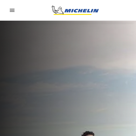
Go to page content
Go to page navigation