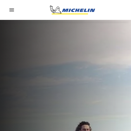
Go to page content
Go to page navigation