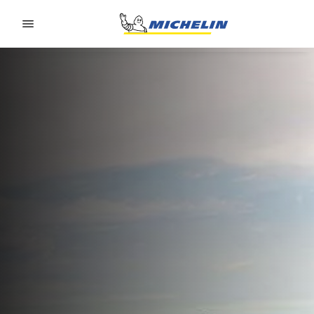
Go to page content
Go to page navigation