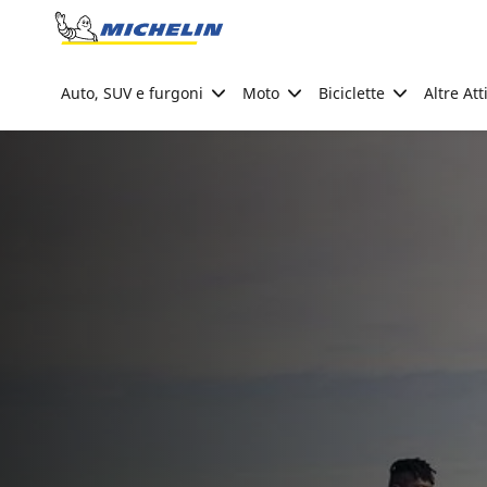
Go to page content
Go to page navigation
Auto, SUV e furgoni
Moto
Biciclette
Altre Att