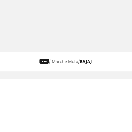
/
Marche Moto
BAJAJ
Pneumatici auto, SUV e veicoli
Pne
commerciali
Rice
Ricerca per modello o dimensione
Tutt
Cerca per marca di auto
Cerc
Cerca per tipo di veicolo
Cerc