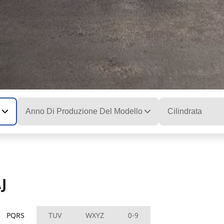
Anno Di Produzione Del Modello
Cilindrata
J
PQRS
TUV
WXYZ
0-9