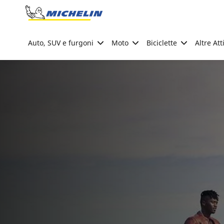
Go to page content
Go to page navigation
Auto, SUV e furgoni
Moto
Biciclette
Altre Att