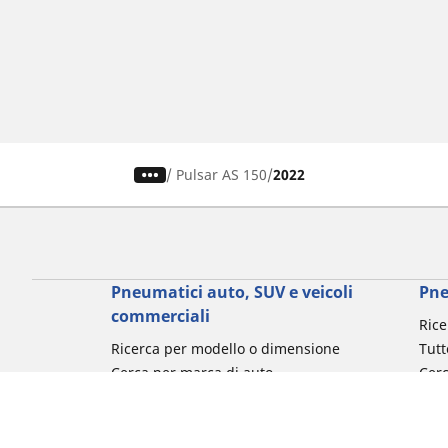
/
Pulsar AS 150
2022
Pneumatici auto, SUV e veicoli
Pne
commerciali
Rice
Ricerca per modello o dimensione
Tutt
Cerca per marca di auto
Cerc
Cerca per tipo di veicolo
Cerc
Cerca per stagione
Cer
Cerca per utilizzo