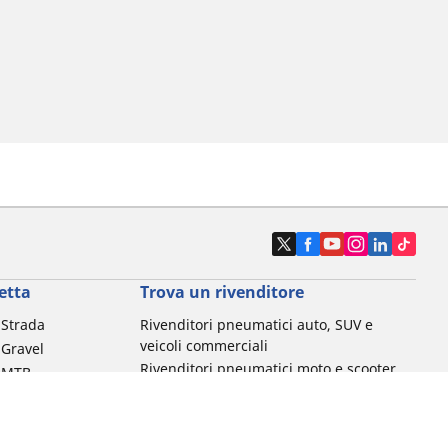
etta
Trova un rivenditore
a Strada
Rivenditori pneumatici auto, SUV e
veicoli commerciali
 Gravel
Rivenditori pneumatici moto e scooter
a MTB
Rivenditori pneumatici biciclette
Rivenditori pneumatici auto d'epoca
da commuting &