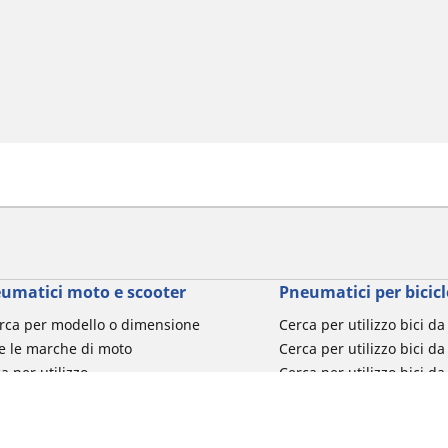
umatici moto e scooter
Pneumatici per bicicl
rca per modello o dimensione
Cerca per utilizzo bici d
e le marche di moto
Cerca per utilizzo bici da
a per utilizzo
Cerca per utilizzo bici d
a per famiglia di prodotto
Cerca per utilizzo e-Bike
ca per misura del pneumatico
Cerca per utilizzo bici 
turismo