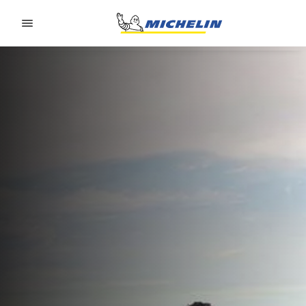
Go to page content
Go to page navigation