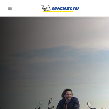
Go to page content
Go to page navigation