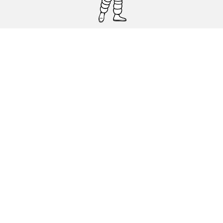
Pneumatici auto, SUV e veicoli
commerciali
Pneumatici moto e scooter
Pneumatici per bicicletta
Trova un rivenditore
I nostri esperti al vostro servizio
Cookies
Note Legali