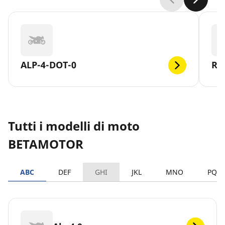
ALP-4-DOT-0
RR
Tutti i modelli di moto
BETAMOTOR
ABC
DEF
GHI
JKL
MNO
PQR