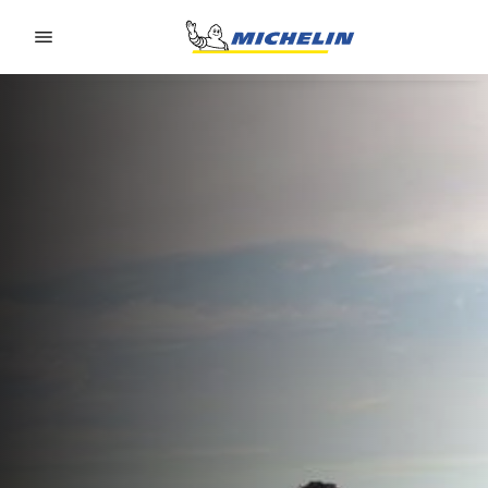
Go to page content
Go to page navigation