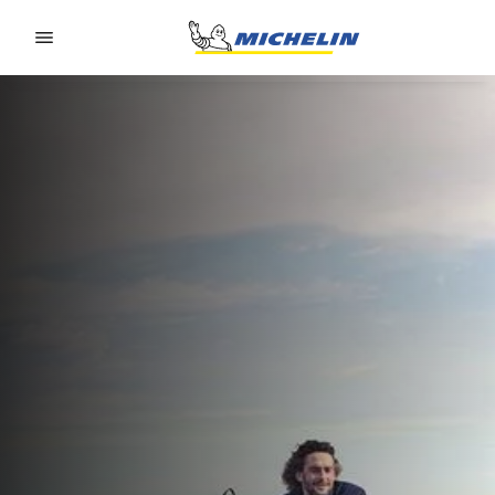
Go to page content
Go to page navigation