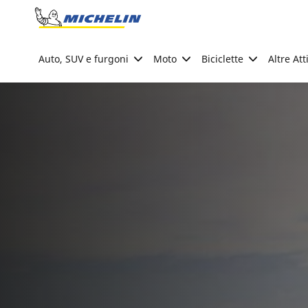
Go to page content
Go to page navigation
Auto, SUV e furgoni
Moto
Biciclette
Altre Att