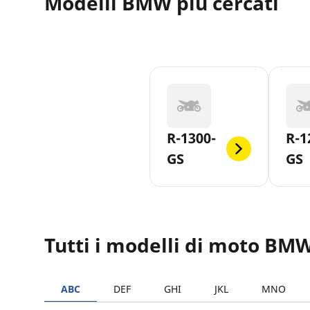
Modelli BMW più cercati
R-1300-
R-1
GS
GS
Tutti i modelli di moto BM
ABC
DEF
GHI
JKL
MNO