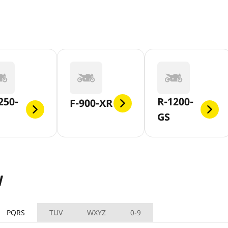
250-
R-1200-
F-900-XR
GS
W
PQRS
TUV
WXYZ
0-9