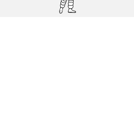
Pneumatici auto, SUV e veicoli
commerciali
Pneumatici moto e scooter
Pneumatici per bicicletta
Trova un rivenditore
I nostri esperti al vostro servizio
Cookies
Note Legali