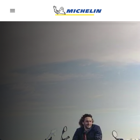
Go to page content
Go to page navigation