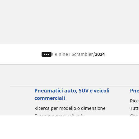
/
R nineT Scrambler
2024
Pneumatici auto, SUV e veicoli
Pne
commerciali
Rice
Ricerca per modello o dimensione
Tutt
Cerca per marca di auto
Cerc
Cerca per tipo di veicolo
Cerc
Cerca per stagione
Cer
Cerca per utilizzo