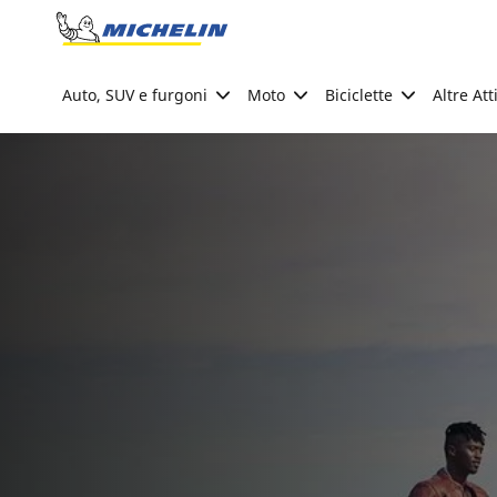
Go to page content
Go to page navigation
Auto, SUV e furgoni
Moto
Biciclette
Altre Att