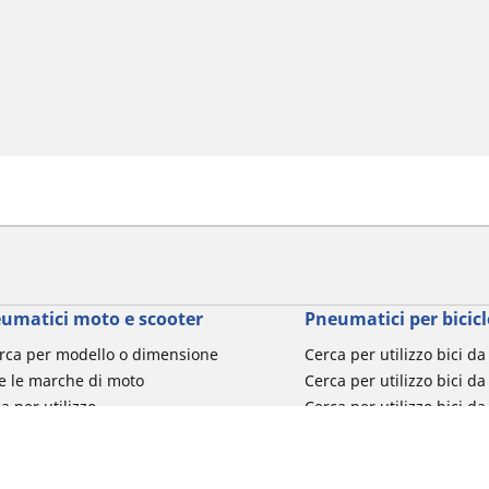
umatici moto e scooter
Pneumatici per bicicl
rca per modello o dimensione
Cerca per utilizzo bici d
e le marche di moto
Cerca per utilizzo bici da
a per utilizzo
Cerca per utilizzo bici d
a per famiglia di prodotto
Cerca per utilizzo e-Bike
ca per misura del pneumatico
Cerca per utilizzo bici 
turismo