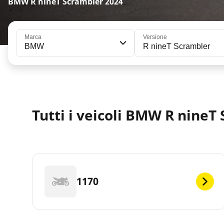
BMW R nineT Scrambler 2024
Marca
Versione
BMW
R nineT Scrambler
Tutti i veicoli BMW R nineT
1170