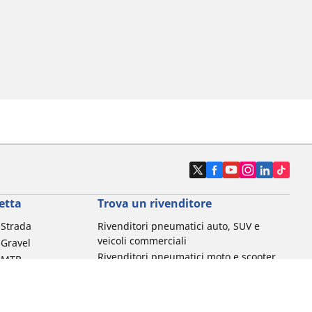
etta
Trova un rivenditore
a Strada
Rivenditori pneumatici auto, SUV e
veicoli commerciali
 Gravel
Rivenditori pneumatici moto e scooter
a MTB
Rivenditori pneumatici biciclette
Rivenditori pneumatici auto d'epoca
da commuting &