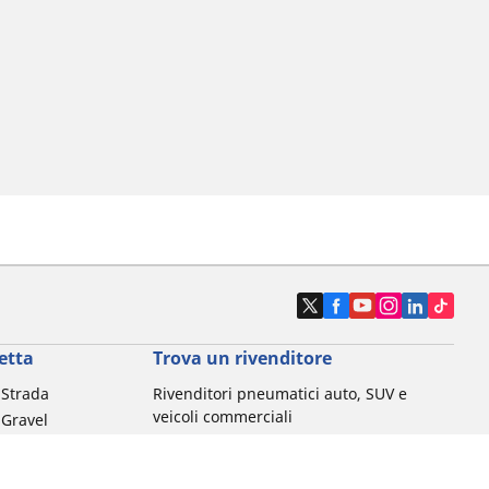
etta
Trova un rivenditore
a Strada
Rivenditori pneumatici auto, SUV e
veicoli commerciali
 Gravel
Rivenditori pneumatici moto e scooter
a MTB
Rivenditori pneumatici biciclette