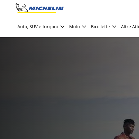
Go to page content
Go to page navigation
Auto, SUV e furgoni
Moto
Biciclette
Altre Att