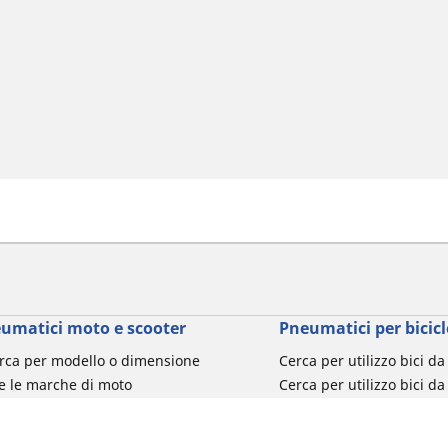
umatici moto e scooter
Pneumatici per bicicl
rca per modello o dimensione
Cerca per utilizzo bici d
e le marche di moto
Cerca per utilizzo bici da
a per utilizzo
Cerca per utilizzo bici d
a per famiglia di prodotto
Cerca per utilizzo e-Bike