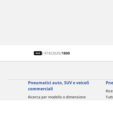
/
R18
2020
1800
Pneumatici auto, SUV e veicoli
Pne
commerciali
Rice
Ricerca per modello o dimensione
Tutt
Cerca per marca di auto
Cerc
Cerca per tipo di veicolo
Cerc