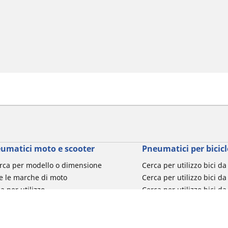
umatici moto e scooter
Pneumatici per bicicl
rca per modello o dimensione
Cerca per utilizzo bici d
e le marche di moto
Cerca per utilizzo bici da
a per utilizzo
Cerca per utilizzo bici d
a per famiglia di prodotto
Cerca per utilizzo e-Bike
ca per misura del pneumatico
Cerca per utilizzo bici 
turismo