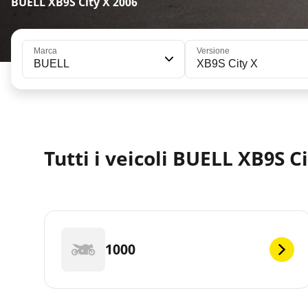
BUELL XB9S City X 2006
Marca
Versione
BUELL
XB9S City X
Tutti i veicoli BUELL XB9S C
1000