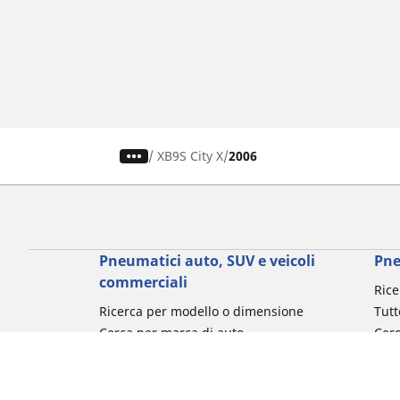
/
XB9S City X
2006
Pneumatici auto, SUV e veicoli
Pne
commerciali
Rice
Ricerca per modello o dimensione
Tutt
Cerca per marca di auto
Cerc
Cerca per tipo di veicolo
Cerc
Cerca per stagione
Cer
Cerca per utilizzo