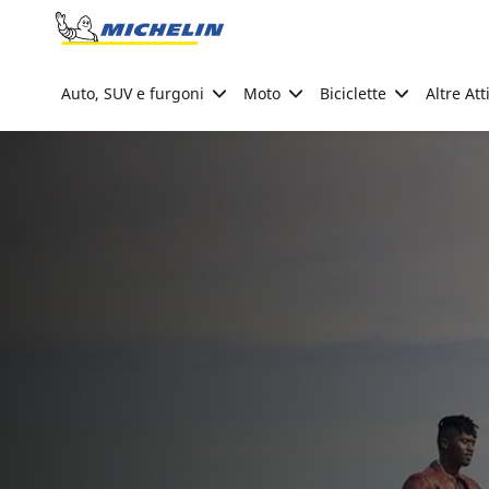
Go to page content
Go to page navigation
Auto, SUV e furgoni
Moto
Biciclette
Altre Att