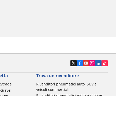
etta
Trova un rivenditore
a Strada
Rivenditori pneumatici auto, SUV e
veicoli commerciali
 Gravel
Rivenditori pneumatici moto e scooter
a MTB
Rivenditori pneumatici biciclette
Rivenditori pneumatici auto d'epoca
da commuting &