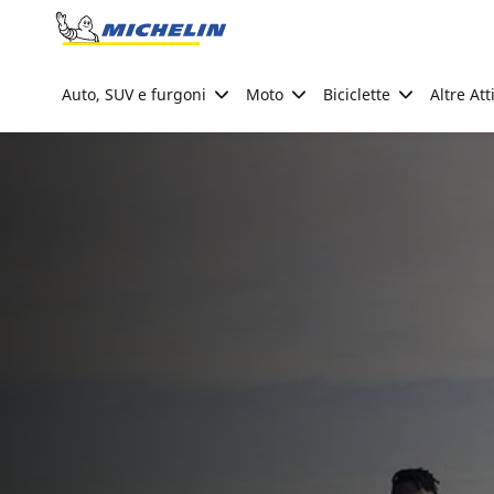
Go to page content
Go to page navigation
Auto, SUV e furgoni
Moto
Biciclette
Altre Att