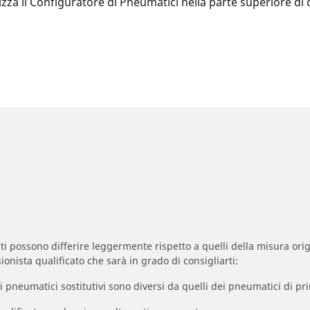
ilizza il Configuratore di Pneumatici nella parte superiore 
zzati possono differire leggermente rispetto a quelli della misura orig
ionista qualificato che sarà in grado di consigliarti:
à dei pneumatici sostitutivi sono diversi da quelli dei pneumatici di