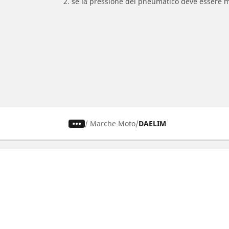
2. se la pressione del pneumatico deve essere m
/
Marche Moto
DAELIM
Pneumatici auto, SUV e veicoli
Pne
commerciali
Rice
Ricerca per modello o dimensione
Tutt
Cerca per marca di auto
Cerc