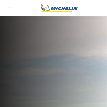
Go to page content
Go to page navigation