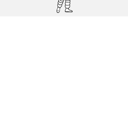
Pneumatici auto, SUV e veicoli
commerciali
Pneumatici moto e scooter
Pneumatici per bicicletta
Trova un rivenditore
I nostri esperti al vostro servizio
Cookies
Note Legali