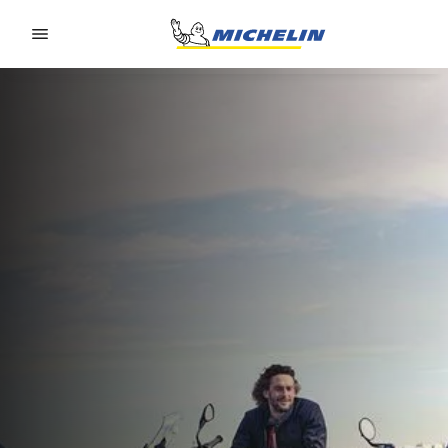
Go to page content
Go to page navigation