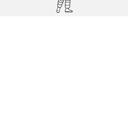
Pneumatici auto, SUV e veicoli
commerciali
Pneumatici moto e scooter
Pneumatici per bicicletta
Trova un rivenditore
I nostri esperti al vostro servizio
Cookies
Note Legali