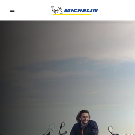
Go to page content
Go to page navigation