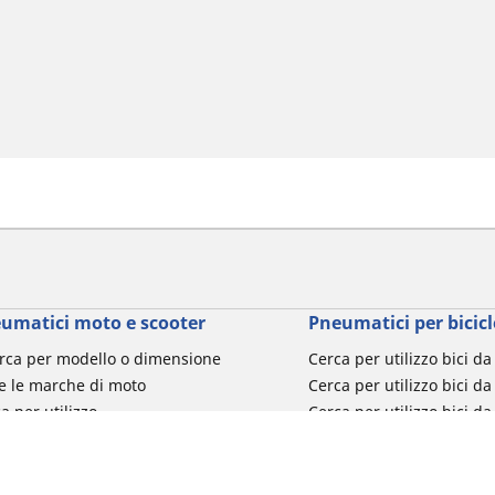
umatici moto e scooter
Pneumatici per bicicl
rca per modello o dimensione
Cerca per utilizzo bici d
e le marche di moto
Cerca per utilizzo bici da
a per utilizzo
Cerca per utilizzo bici d
a per famiglia di prodotto
Cerca per utilizzo e-Bike
ca per misura del pneumatico
Cerca per utilizzo bici 
turismo