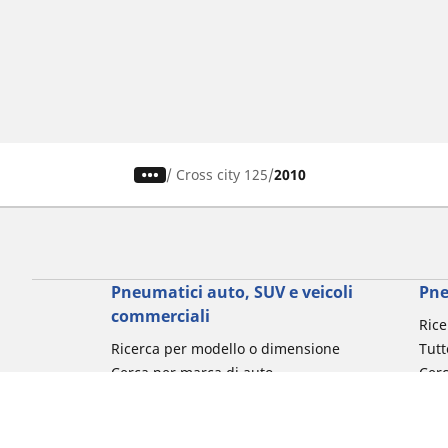
/
Cross city 125
2010
Pneumatici auto, SUV e veicoli
Pne
commerciali
Rice
Ricerca per modello o dimensione
Tutt
Cerca per marca di auto
Cerc
Cerca per tipo di veicolo
Cerc
Cerca per stagione
Cer
Cerca per utilizzo