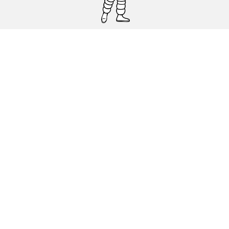
Pneumatici auto, SUV e veicoli
commerciali
Pneumatici moto e scooter
Pneumatici per bicicletta
Trova un rivenditore
I nostri esperti al vostro servizio
Cookies
Note Legali