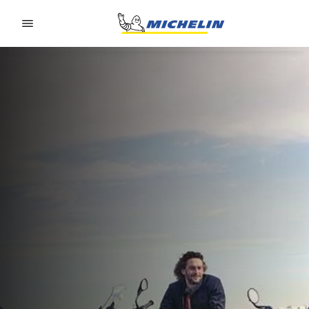
Go to page content
Go to page navigation