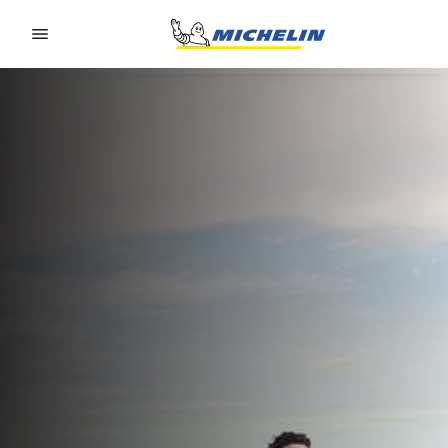
Go to page content
Go to page navigation