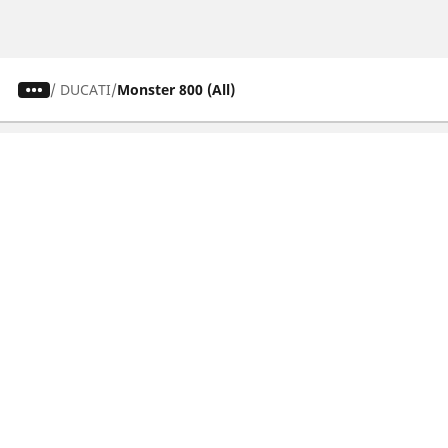
/
DUCATI
Monster 800 (All)
Pneumatici auto, SUV e veicoli
commerciali
Pneumatici moto e scooter