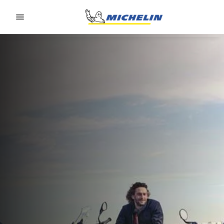
Go to page content
Go to page navigation