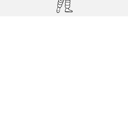
Pneumatici auto, SUV e veicoli
commerciali
Pneumatici moto e scooter
Pneumatici per bicicletta
Trova un rivenditore
I nostri esperti al vostro servizio
Cookies
Note Legali