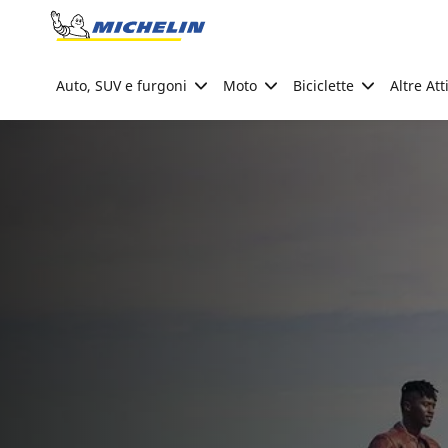
Go to page content
Go to page navigation
Auto, SUV e furgoni
Moto
Biciclette
Altre Att