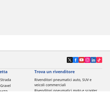
etta
Trova un rivenditore
a Strada
Rivenditori pneumatici auto, SUV e
veicoli commerciali
 Gravel
Rivenditori pneumatici moto e scooter
a MTB
Rivenditori pneumatici biciclette
Rivenditori pneumatici auto d'epoca
da commuting &