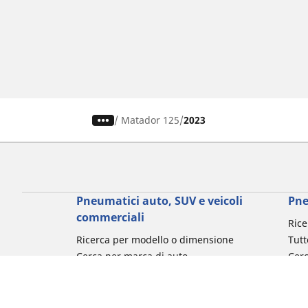
/
Matador 125
2023
Pneumatici auto, SUV e veicoli
Pne
commerciali
Rice
Ricerca per modello o dimensione
Tutt
Cerca per marca di auto
Cerc
Cerca per tipo di veicolo
Cerc
Cerca per stagione
Cer
Cerca per utilizzo