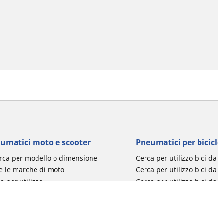
umatici moto e scooter
Pneumatici per bicicl
rca per modello o dimensione
Cerca per utilizzo bici d
e le marche di moto
Cerca per utilizzo bici da
a per utilizzo
Cerca per utilizzo bici d
a per famiglia di prodotto
Cerca per utilizzo e-Bike
ca per misura del pneumatico
Cerca per utilizzo bici 
turismo