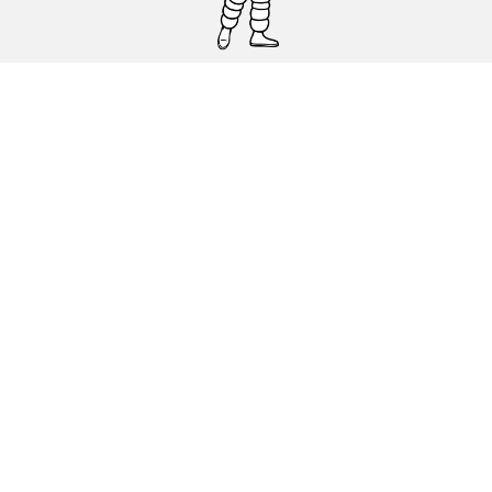
Pneumatici auto, SUV e veicoli
commerciali
Pneumatici moto e scooter
Pneumatici per bicicletta
Trova un rivenditore
I nostri esperti al vostro servizio
Cookies
Note Legali