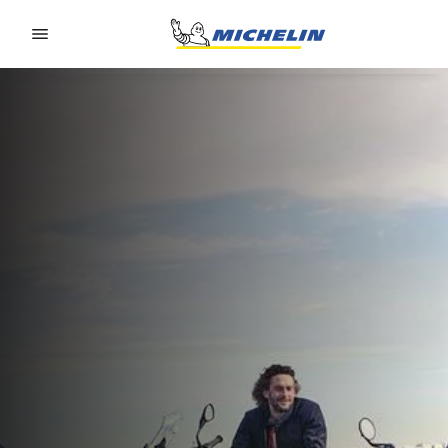
Go to page content
Go to page navigation