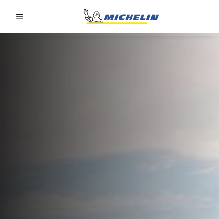
Go to page content
Go to page navigation