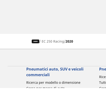
/
EC 250 Racing
2020
Pneumatici auto, SUV e veicoli
Pne
commerciali
Rice
Ricerca per modello o dimensione
Tutt
Cerca per marca di auto
Cerc
Cerca per tipo di veicolo
Cerc
Cerca per stagione
Cer
Cerca per utilizzo