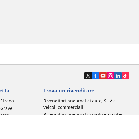
etta
Trova un rivenditore
a Strada
Rivenditori pneumatici auto, SUV e
veicoli commerciali
 Gravel
Rivenditori pneumatici moto e scooter
a MTB
Rivenditori pneumatici biciclette
Rivenditori pneumatici auto d'epoca
da commuting &