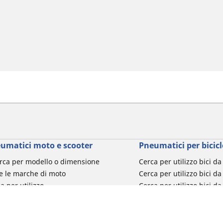
umatici moto e scooter
Pneumatici per bicicl
rca per modello o dimensione
Cerca per utilizzo bici d
e le marche di moto
Cerca per utilizzo bici da
a per utilizzo
Cerca per utilizzo bici d
a per famiglia di prodotto
Cerca per utilizzo e-Bike
ca per misura del pneumatico
Cerca per utilizzo bici 
turismo