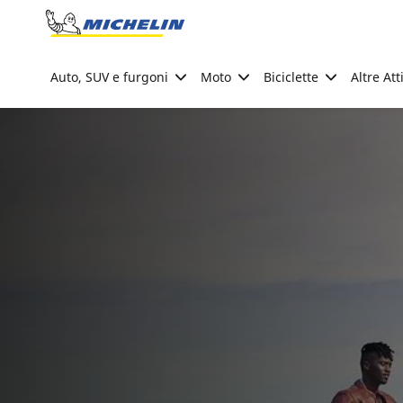
Go to page content
Go to page navigation
Auto, SUV e furgoni
Moto
Biciclette
Altre Att