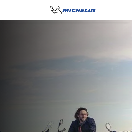
Go to page content
Go to page navigation