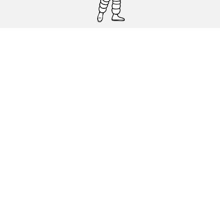
Pneumatici auto, SUV e veicoli
commerciali
Pneumatici moto e scooter
Pneumatici per bicicletta
Trova un rivenditore
I nostri esperti al vostro servizio
Cookies
Note Legali