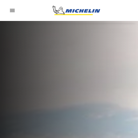
Go to page content
Go to page navigation