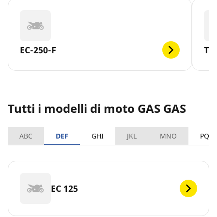
EC-250-F
TX
Tutti i modelli di moto GAS GAS
ABC
DEF
GHI
JKL
MNO
PQR
EC 125